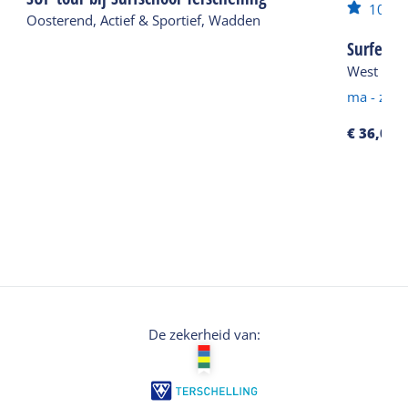
10
Ui
Oosterend, Actief & Sportief, Wadden
Surfen bi
West aan 
ma - zo
€ 36,00
p
De zekerheid van: