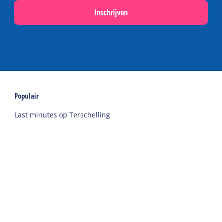
Inschrijven
Populair
Last minutes op Terschelling
Activiteiten en excursies op Terschelling
Webcams op Terschelling
Schoolvakanties
Overnachten tijdens Oerol
Accommodaties