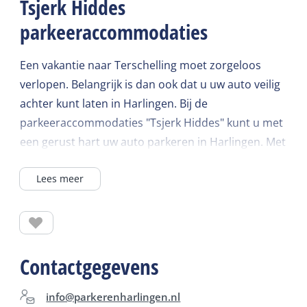
Tsjerk Hiddes
parkeeraccommodaties
Een vakantie naar Terschelling moet zorgeloos
verlopen. Belangrijk is dan ook dat u uw auto veilig
achter kunt laten in Harlingen. Bij de
parkeeraccommodaties "Tsjerk Hiddes" kunt u met
een gerust hart uw auto parkeren in Harlingen. Met
dag en nacht bewaking kunt u vertrouwd de
Lees meer
overtocht naar Terschelling maken.
Als u naar Harlingen rijdt, volgt u de ANWB borden
Harlingen Havens, Vlieland / Terschelling en
vervolgens lang parkeren of parkeren
Contactgegevens
Waddenpromenade. Zo komt u vanzelf bij een van
de locaties.
info@parkerenharlingen.nl