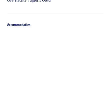
Overnachten tijdens Oerol
Accommodaties
Vakantiehuis
Groepsaccommodatie
Hotel
Camping
Chalet
Ingerichte tent
Vakantie met zorg
Welkom
Webshop