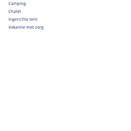
Camping
Chalet
Ingerichte tent
Vakantie met zorg
Welkom
Webshop
Reizen naar Harlingen
Auto of fiets huren op Terschelling
Belangrijke adressen op Terschelling
Contact
Telefoon
:
+31 562 443000