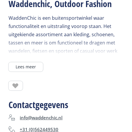
Waddenchic, Outdoor Fashion
WaddenChic is een buitensportwinkel waar
functionaliteit en uitstraling voorop staan. Het
uitgekiende assortiment aan kleding, schoenen,
tassen en meer is om functioneel te dragen met
wandelen, fietsen en sporten of casual voor werk
en uitgaan. Waddenchic helpt graag met het vinden
Lees meer
van de juiste uitrusting: een persoonlijke winkel
met ruime keus aan geweldige spullen, onder meer
Arcteryx, Icebreaker, Bergans, Fjäll Räven, Blue
Loop, Meindl, Teva, Buff, Osprey en Patagonia.
Contactgegevens
info@waddenchic.nl
+31 (0)562449530