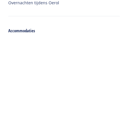
Overnachten tijdens Oerol
Accommodaties
Vakantiehuis
Groepsaccommodatie
Hotel
Camping
Chalet
Ingerichte tent
Vakantie met zorg
Welkom
Webshop