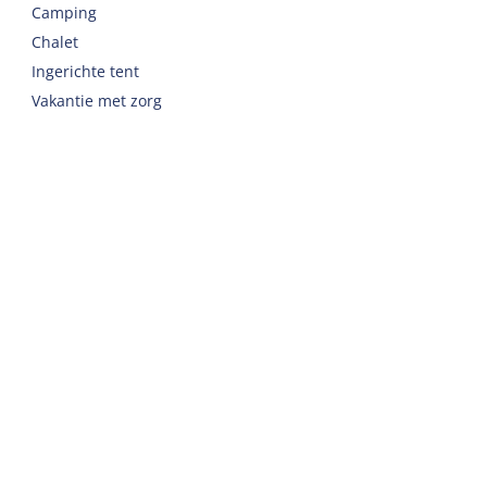
Camping
Chalet
Ingerichte tent
Vakantie met zorg
Welkom
Webshop
Reizen naar Harlingen
Auto of fiets huren op Terschelling
Belangrijke adressen op Terschelling
Contact
Telefoon
:
+31 562 443000