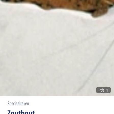
1
Speciaalzaken
Zouthout