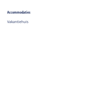
Accommodaties
Vakantiehuis
Groepsaccommodatie
Hotel
Camping
Chalet
Ingerichte tent
Vakantie met zorg
Welkom
Webshop
Reizen naar Harlingen
Auto of fiets huren op Terschelling