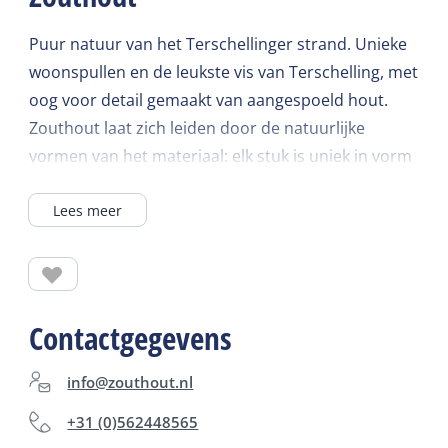
Puur natuur van het Terschellinger strand. Unieke
woonspullen en de leukste vis van Terschelling, met
oog voor detail gemaakt van aangespoeld hout.
Zouthout laat zich leiden door de natuurlijke
vormen van het materiaal: elk stuk is uniek in vorm
en kleur. Ook hét adres voor handgemaakte
Lees meer
sieraden, verrassende cadeaus en accessoires van
pure materialen, voor elke beurs. Loop gerust eens
binnen!
Contactgegevens
info@zouthout.nl
+31 (0)562448565