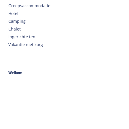
Groepsaccommodatie
Hotel
Camping
Chalet
Ingerichte tent
Vakantie met zorg
Welkom
Webshop
Reizen naar Harlingen
Auto of fiets huren op Terschelling
Belangrijke adressen op Terschelling