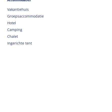
Vakantiehuis
Groepsaccommodatie
Hotel
Camping
Chalet
Ingerichte tent
Vakantie met zorg
Welkom
Webshop
Reizen naar Harlingen
Auto of fiets huren op Terschelling
Belangrijke adressen op Terschelling