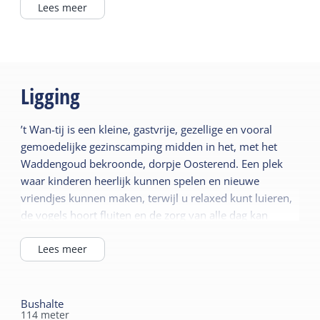
Parkeerterrein
Lees meer
Wasfaciliteiten
Ligging
’t Wan-tij is een kleine, gastvrije, gezellige en vooral
gemoedelijke gezinscamping midden in het, met het
Waddengoud bekroonde, dorpje Oosterend. Een plek
waar kinderen heerlijk kunnen spelen en nieuwe
vriendjes kunnen maken, terwijl u relaxed kunt luieren,
de vogels hoort fluiten en de zorg van alle dag kan
vergeten. De camping ligt aan de rand van de duinen,
welke vrij toegankelijk zijn. Dwars door de duinen loopt
Lees meer
u in een half uurtje naar het Noordzeestrand. Het
UNESCO werelderfgoed Waddenzee ligt op 300 meter
en het prachtige Europees natuurreservaat de
Bushalte
114
meter
Boschplaat is op slecht 1.5 kilometer afstand gelegen.