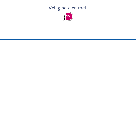
Veilig betalen met:
Aanmelden
Wil je persoonlijke tips voor je vakantie? Meld
je dan aan voor de nieuwsbrief
Inschrijven