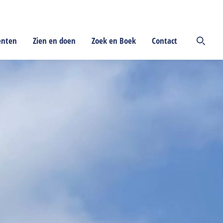
enten
Zien en doen
Zoek en Boek
Contact