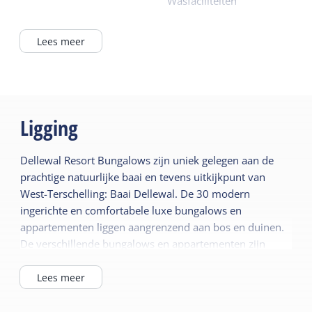
Wasfaciliteiten
Lees meer
Ligging
Dellewal Resort Bungalows zijn uniek gelegen aan de
prachtige natuurlijke baai en tevens uitkijkpunt van
West-Terschelling: Baai Dellewal. De 30 modern
ingerichte en comfortabele luxe bungalows en
appartementen liggen aangrenzend aan bos en duinen.
De verschillende bungalows en appartementen zijn
geschikt voor 2 tot 10 personen en beschikken over veel
ruimte en privacy. Ook hebben ze deels uitzicht op de
Lees meer
Waddenzee.