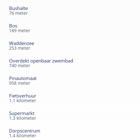
Vanaf de accommodatie lopen verschillende fiets- en
Bushalte
76
meter
wandelpaden die het mogelijk maken om lekker te
fietsen en wandelen door de gevarieerde natuur van het
Bos
eiland. Het dorp West-Terschelling en de jachthaven
189
meter
liggen op loopafstand van de accommodaties.
Waddenzee
253
meter
Overdekt openbaar zwembad
740
meter
Pinautomaat
958
meter
Fietsverhuur
1,1
kilometer
Supermarkt
1,3
kilometer
Dorpscentrum
1,4
kilometer