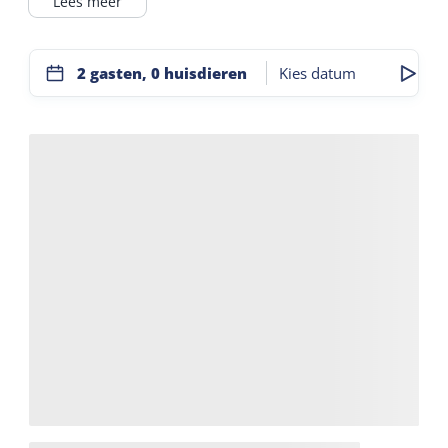
Lees meer
De luxe 2- tot 10-persoons appartementen van het
Dellewal Resort kijken uit over bos, duin en wad.
2 gasten, 0 huisdieren
Kies datum
Alleen het Resort beschikt over een wellness ruimte
voorzien van een binnenzwembad, sauna’s,
solarium en een fitness- en ontspanningsruimte.