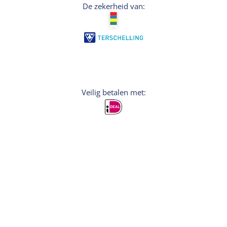
De zekerheid van:
Veilig betalen met:
Aanmelden
Wil je persoonlijke tips voor je vakantie? Meld
je dan aan voor de nieuwsbrief