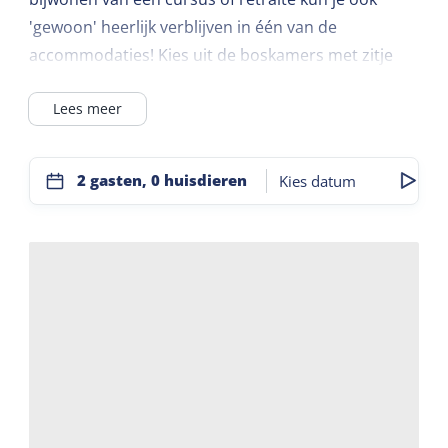
'gewoon' heerlijk verblijven in één van de
accommodaties! Kies uit de boskamers met zitje
direct in het groen, historische bunkers
Lees meer
omgetoverd tot comfortabel verblijf, 4p
appartementen of verschillende soorten
budgetkamers. Alle kamers zijn voorzien van eigen
2 gasten, 0 huisdieren
Kies datum
douche en toilet, sommige hebben ook een eigen
keuken(tje)!