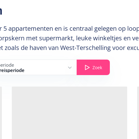
n
 appartementen en is centraal gelegen op loopa
 dorpskern met supermarkt, leuke winkeltjes en v
net zoals de haven van West-Terschelling voor ex
periode
Zoek
 reisperiode