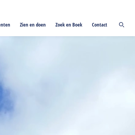
enten
Zien en doen
Zoek en Boek
Contact