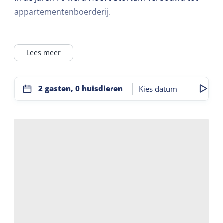
appartementenboerderij.
De Hoeve is centraal gelegen op het eiland, in het
Lees meer
dorpje Kaard.
Alle faciliteiten zijn dichtbij, maar geeft geen
overlast in de drukke periodes.
2 gasten, 0 huisdieren
Kies datum
In Hoeve Stortum zijn 4 Appartementen
ondergebracht.
Alle 4 de appartementen zijn gelijk in voorzieningen
zoals tv, gratis wifi, vaatwasser en in de badkamer
is vloerverwarming.
Er is een overdekte fietsenstalling waar het
mogelijk is om een elektrische fiets op te laden.
Tevens is er een wasserette aanwezig waar je tegen
een vergoeding kunt wassen en drogen.