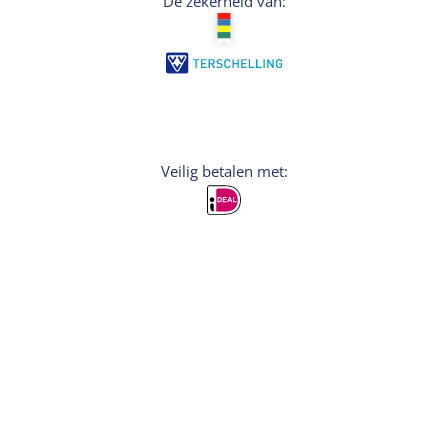
De zekerheid van:
Veilig betalen met:
Aanmelden
Wil je persoonlijke tips voor je vakantie? Meld
je dan aan voor de nieuwsbrief