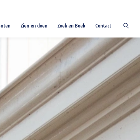
enten
Zien en doen
Zoek en Boek
Contact