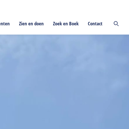
enten
Zien en doen
Zoek en Boek
Contact