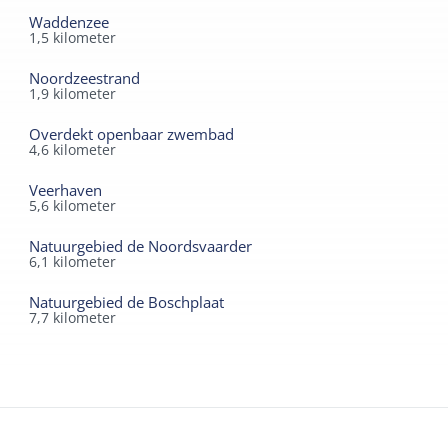
- Centrale lift
Waddenzee
1,5
kilometer
- Wasserette met wasmachine en droger (tegen betaling)
Noordzeestrand
Het resort telt 55 rookvrije appartementen, geschikt
1,9
kilometer
voor 2 tot 6 personen. Huisdieren zijn op aanvraag
Overdekt openbaar zwembad
welkom, afhankelijk van beschikbaarheid.
4,6
kilometer
Veerhaven
5,6
kilometer
Natuurgebied de Noordsvaarder
6,1
kilometer
Natuurgebied de Boschplaat
7,7
kilometer