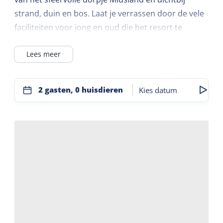
strand, duin en bos. Laat je verrassen door de vele
faciliteiten voor jong en oud die het resort te
bieden heeft. Zo is er een binnenzwembad, een
Lees meer
sauna, piratenspeelschip, speeltuin, tafelvoetbal,
pooltafel, een speelhoek en nog veel meer. Na een
dag flink uitwaaien is het heerlijk thuiskomen bij
2 gasten, 0 huisdieren
Kies datum
Résidence Terschelling. De appartementen zijn van
alle gemakken voorzien en biedt veel comfort
tijdens je verblijf. Een aantal appartementen
beschikt over een privé sauna.
Dankzij de gunstige ligging in Midsland en vlakbij
strand en bos kun je makkelijk te voet of met de
fiets verplaatsen. Het dorpje Midsland dat op
minder dan 10 minuten wandelen is gelegen, heeft
een gezellige dorpsstraat waar je kunt winkelen en