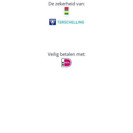
De zekerheid van:
Veilig betalen met:
Aanmelden
Wil je persoonlijke tips voor je vakantie? Meld
je dan aan voor de nieuwsbrief