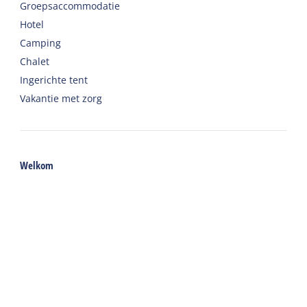
Groepsaccommodatie
Hotel
Camping
Chalet
Ingerichte tent
Vakantie met zorg
Welkom
Webshop
Reizen naar Harlingen
Auto of fiets huren op Terschelling
Belangrijke adressen op Terschelling