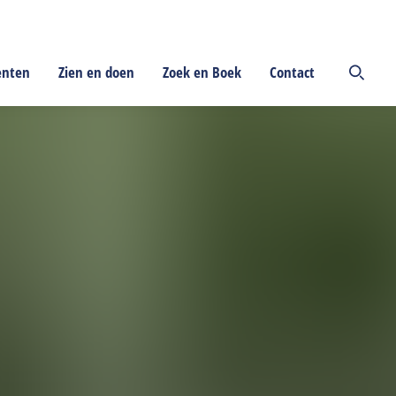
enten
Zien en doen
Zoek en Boek
Contact