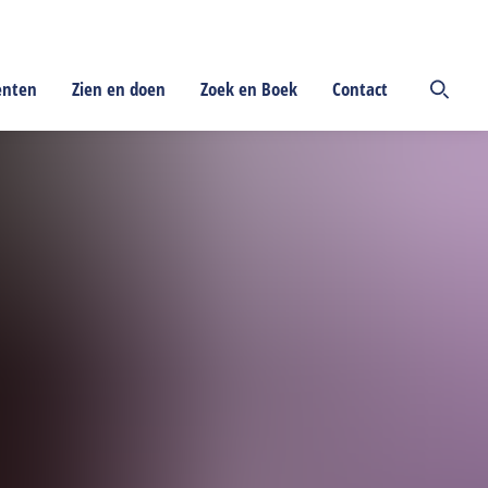
enten
Zien en doen
Zoek en Boek
Contact