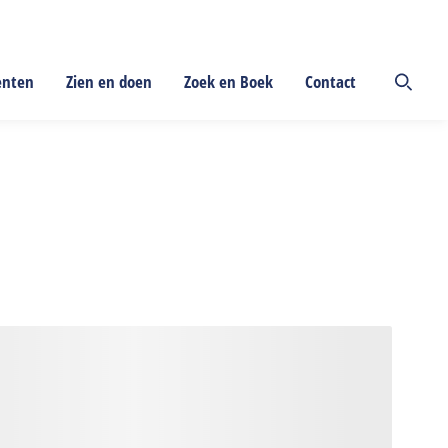
enten
Zien en doen
Zoek en Boek
Contact