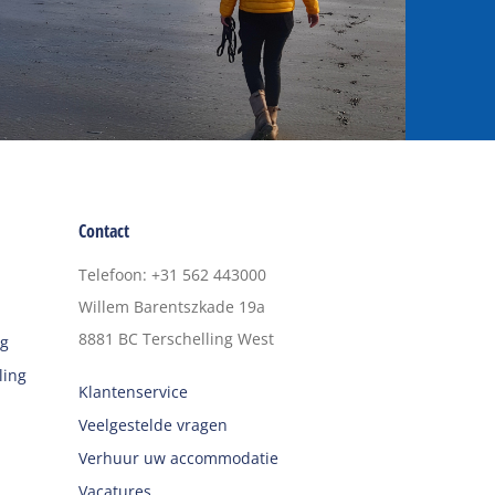
Contact
Telefoon
:
+31 562 443000
Willem Barentszkade 19a
8881 BC
Terschelling West
ng
ling
Klantenservice
Veelgestelde vragen
Verhuur uw accommodatie
Vacatures