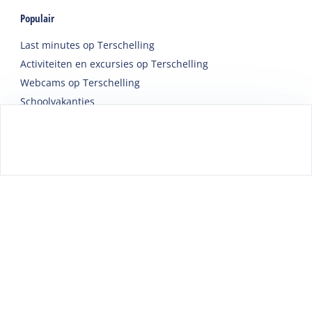
Populair
Last minutes op Terschelling
Activiteiten en excursies op Terschelling
Webcams op Terschelling
Schoolvakanties
Overnachten tijdens Oerol
Accommodaties
Vakantiehuis
Groepsaccommodatie
Hotel
Camping
Chalet
Ingerichte tent