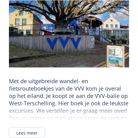
Met de uitgebreide wandel- en
fietsrouteboekjes van de VVV kom je overal
op het eiland. Je koopt ze aan de VVV-balie op
West-Terschelling. Hier boek je ook de leukste
excursies. We vertellen je er graag meer over!
Dus: ga lekker op pad, struin langs de winkels
in de dorpen en strijk dan ontspannen neer
bij een gezellig (eet)café of strandpaviljoen.
Lees meer