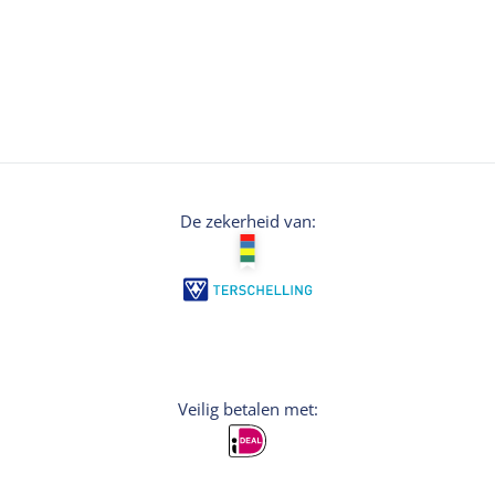
Om even de voeten wat rust te geven. Je kunt
ook één van de leuke, duurzame souvenirs
kopen voor een eilandfan of voor jezelf. Zoals
de Biobidon, beachtowel, Suske en Wiske en
de Woelige Wadden strip-boek, of de must-
have voor de kerst, een Brandaris
kerstornament voor in de boom!
De zekerheid van:
Veilig betalen met: