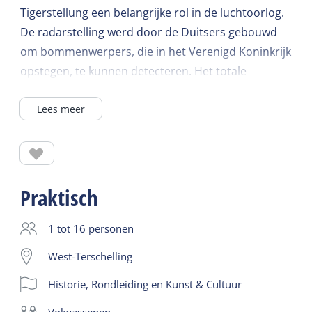
Tigerstellung een belangrijke rol in de luchtoorlog.
De radarstelling werd door de Duitsers gebouwd
om bommenwerpers, die in het Verenigd Koninkrijk
opstegen, te kunnen detecteren. Het totale
complex met een oppervlakte van 7 hectare
Lees meer
bestaat uit 100 bunkers waarin gedurende de
oorlog ruim 200 Duitse soldaten woonden en
werkten. Tijdens de rondleiding bezoek je een
aantal historisch ingerichte bunkers en vertelt de
gids uitgebreid over het bunkercomplex en
Praktisch
Terschelling tijdens WOII. De excursie eindigt in het
bezoekerscentrum. Daar complementeren foto's,
1 tot 16 personen
teksten en film het verhaal van de gids. Ontdek de
West-Terschelling
geschiedenis van de bunkers op Terschelling
Historie, Rondleiding en Kunst & Cultuur
De duur van de excursie is 2 uur en is
Nederlandstalig. Een Duitstalige excursie en