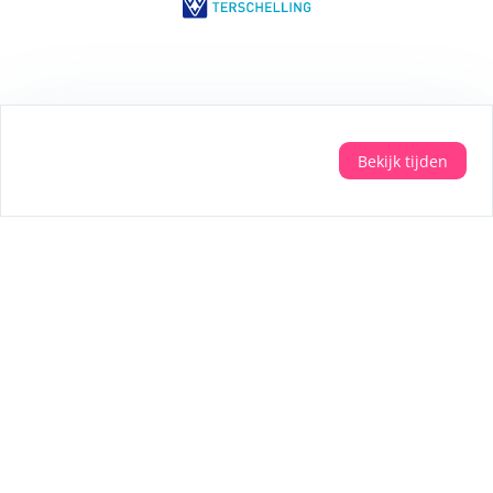
krijg je alle informatie over het spel.
Veilig betalen met:
Bekijk tijden
Aanmelden
Wil je persoonlijke tips voor je vakantie? Meld
je dan aan voor de nieuwsbrief