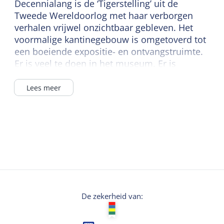
Decennialang is de ‘Tigerstelling’ uit de
Tweede Wereldoorlog met haar verborgen
verhalen vrijwel onzichtbaar gebleven. Het
voormalige kantinegebouw is omgetoverd tot
een boeiende expositie- en ontvangstruimte.
Er is veel te doen in het museum. Er is
bijvoorbeeld een speurtocht voor de kinderen
en je kunt op onze website een excursie met
Lees meer
een gids reserveren, deze leidt je op
ontdekkingstocht door verschillende
indrukwekkende bouwwerken. Laat je
verrassen!
GPS Game: Nu ook een informatief GPS-
Game ontwikkeld om in en buiten het
museum met gezinnen en groepjes (jong)
volwassenen te spelen.
De zekerheid van:
Samenwerken en ontdekken staan centraal.
In het bezoekerscentrum van het museum