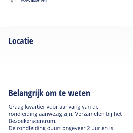
volwassenen
groepen zijn op aanvraag.
Bij de Tigerstellung is een parkeerplaats voor een
beperkt aantal auto's en is ruime gelegenheid voor
het plaatsen van je fiets bij de fietsenrekken.
Locatie
Belangrijk om te weten
Graag kwartier voor aanvang van de
rondleiding aanwezig zijn. Verzamelen bij het
Bezoekerscentrum.
De rondleiding duurt ongeveer 2 uur en is