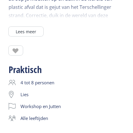
plastic afval dat is gejut van het Terschellinger
strand. Correctie, duik in de wereld van deze
grondstof: aangespoeld plastic afval. Tijdens deze
Lees meer
workshop gaan we samen de werkplaats in, om van
gejut plastic een nieuw product te maken. Je gaat
het plastic sorteren, vermalen en omsmelten tot je
eigen, zelfgemaakte en unieke product. Zo houden
we samen het strand schoon en bewijzen we dat
Praktisch
mooie producten ook van gerecycled materiaal
gemaakt kunnen worden.
4 tot 8 personen
Lies
Duur workshop: 1.5 uur
Workshop en Jutten
Geschikt voor : 6+ jaar
De workshop gaat alleen door bij minimaal 4
alle leeftijden
personen.
Kinderen t/m 12 jaar kunnen alleen deelnemen aan