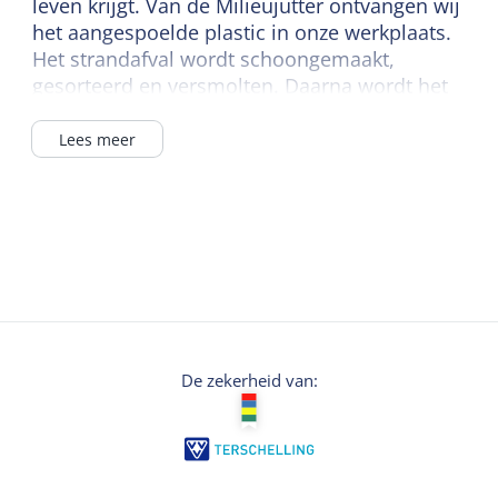
leven krijgt. Van de Milieujutter ontvangen wij
het aangespoelde plastic in onze werkplaats.
Het strandafval wordt schoongemaakt,
gesorteerd en versmolten. Daarna wordt het
afval met een speciale shredder tot miniscule
stukjes vermalen. Van dit granulaat worden
Lees meer
weer nieuwe producten gemaakt. De
producten worden daarna verkocht in diverse
winkels op Terschelling.
De zekerheid van: