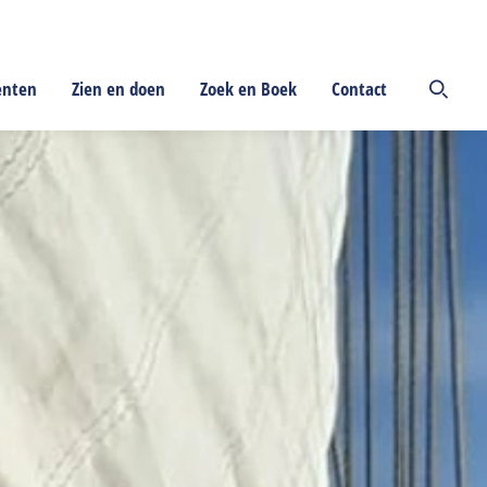
enten
Zien en doen
Zoek en Boek
Contact