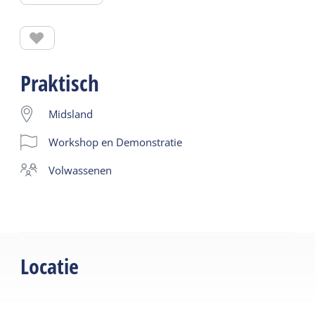
zelf importeren en achter staan.
Naast verkoop organiseren wij wijnworkshops
waarin smaak, kennis en plezier samenkomen.
Praktisch
Fijn Wijn Workshop – Wijn & Spijs €94 per persoon
Midsland
| ± 3 uur | Begeleid
Workshop en Demonstratie
Een middag- of avondvullend programma waarin je
volwassenen
— al etend en drinkend — op toegankelijke wijze
kennismaakt met wijncultuur, productie en vooral:
wijn-spijscombinaties.
Geen droge theorie over jaargangen of
Locatie
romantische wijnboerenverhalen.
Wél ontdekken waarom een combinatie werkt. Of
juist niet.