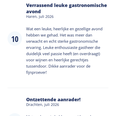
Verrassend leuke gastronomische
wijnreader waarin wordt uitgelegd wat je drinkt,
avond
wat je eet en waarom de combinatie werkt (of niet).
Haren,
juli 2026
Vrij proeven in je eigen tempo, met inhoudelijke
Wat een leuke, heerlijke en gezellige avond
verdieping wanneer jij dat wilt.
hebben we gehad. Het was meer dan
10
verwacht en echt sterke gastronomische
ervaring. Leuke enthousiaste gastheer die
duidelijk veel passie heeft (en overdraagt)
voor wijnen en heerlijke gerechtjes
tussendoor. Dikke aanrader voor de
fijnproever!
Ontzettende aanrader!
Drachten,
juli 2026