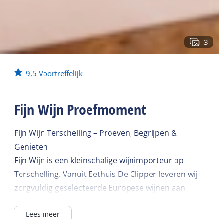
3
9,5
Voortreffelijk
Fijn Wijn Proefmoment
Fijn Wijn Terschelling – Proeven, Begrijpen &
Genieten
Fijn Wijn is een kleinschalige wijnimporteur op
Terschelling. Vanuit Eethuis De Clipper leveren wij
zorgvuldig geselecteerde Europese wijnen aan
horeca en particulieren op het eiland. Geen
Lees meer
massamerken, maar karaktervolle wijnen die wij