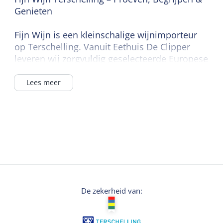
Genieten
Fijn Wijn is een kleinschalige wijnimporteur
op Terschelling. Vanuit Eethuis De Clipper
leveren wij zorgvuldig geselecteerde Europese
wijnen aan horeca en particulieren op het
eiland. Geen massamerken, maar
Lees meer
karaktervolle wijnen die wij zelf importeren en
achter staan.
Naast verkoop organiseren wij wijnworkshops
waarin smaak, kennis en plezier
samenkomen.
Fijn Wijn Workshop – Wijn & Spijs
De zekerheid van:
€94 per persoon | ± 3 uur | Begeleid