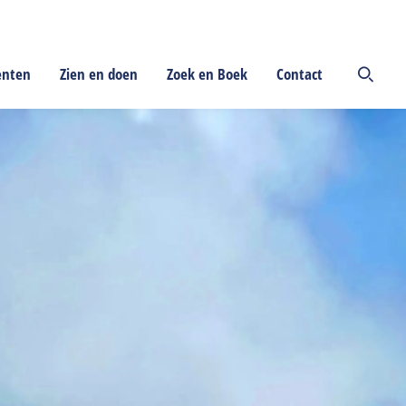
enten
Zien en doen
Zoek en Boek
Contact