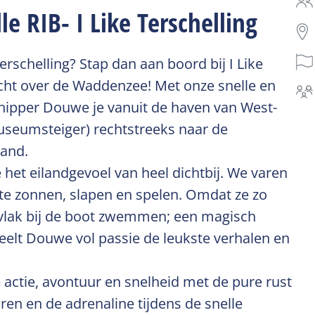
 RIB- I Like Terschelling
rschelling? Stap dan aan boord bij I Like
cht over de Waddenzee! Met onze snelle en
hipper Douwe je vanuit de haven van West-
useumsteiger) rechtstreeks naar de
land.
e het eilandgevoel van heel dichtbij. We varen
te zonnen, slapen en spelen. Omdat ze zo
 vlak bij de boot zwemmen; een magisch
lt Douwe vol passie de leukste verhalen en
 actie, avontuur en snelheid met de pure rust
en en de adrenaline tijdens de snelle