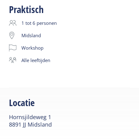
met nectar en stuifmeel. Geen van deze bijen
Praktisch
vormt echter een honingvoorraad zoals de
honingbijen dat doen. Toch zijn ze alle even
1 tot 6 personen
belangrijk voor het bestuiven van gewassen. Van de
Midsland
360 wilde-bijensoorten wordt de helft bedreigd in
Workshop
het voortbestaan.
Leer alles over het bouwen van een insectenhotel.
alle leeftijden
Elke vrijdag van 10.30 - 12.30 uur.
Prijs: volwassene € 25,- Kinderen t/m 10 jaar €
12,50. Het insectenhotel neem je na de workshop
mee naar huis.
Locatie
Hornsjildeweg 1
8891 JJ Midsland