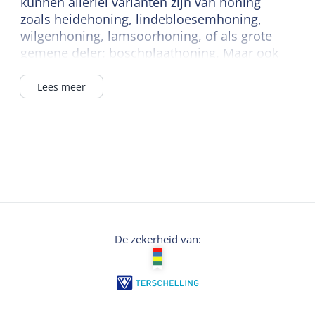
kunnen allerlei varianten zijn van honing
zoals heidehoning, lindebloesemhoning,
wilgenhoning, lamsoorhoning, of als grote
gemene deler: boschplaathoning. Maar ook
verzorgingsproducten zoals zeep of
huidcrèmes met propolis, bijenwas en
Lees meer
koninginnengelei worden hier verwerkt.
Met als motto “Lekkernij bij ieder tij” is in het
Bijenpark voor elk wat wils te genieten.
Onze lamsoorhoning is vorig jaar als lekkerste
Europese honing gekozen bij een test in de
VS. Daar zijn we best trots op!
De zekerheid van: