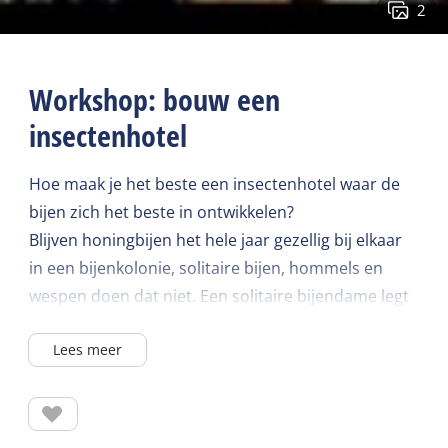
2
Workshop: bouw een
insectenhotel
Hoe maak je het beste een insectenhotel waar de
bijen zich het beste in ontwikkelen?
Blijven honingbijen het hele jaar gezellig bij elkaar
in een bijenkolonie, solitaire bijen, hommels en
wespen doen dat niet. Een solitaire bijendame legt
haar eitjes in een nestgang en sterft; haar
Lees meer
nageslacht komt pas na een jaar ter wereld. Bij
hommels en wespen overwintert alleen de koningin
en zal pas in het voorjaar weer eitjes gaan leggen
om een tijdelijk volk te vormen. Ze voeren de larven