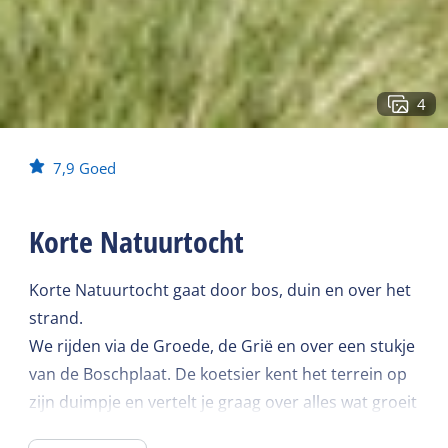
4
7,9
Goed
Korte Natuurtocht
Korte Natuurtocht gaat door bos, duin en over het
strand.
We rijden via de Groede, de Grië en over een stukje
van de Boschplaat. De koetsier kent het terrein op
zijn duimpje en vertelt je graag over alles wat groeit
en bloeit. De tocht duurt drie uren en is uitermate