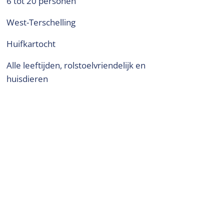
6 tot 20 personen
West-Terschelling
Huifkartocht
alle leeftijden, rolstoelvriendelijk en
huisdieren