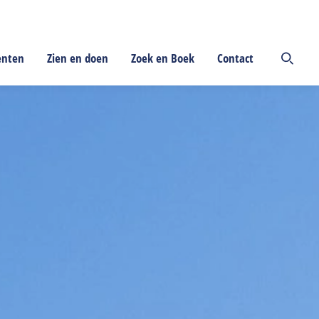
enten
Zien en doen
Zoek en Boek
Contact