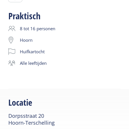
Met een fris drankje erbij en een wijntje voor de
liefhebber. Onderweg vertelt Rients mooie
Praktisch
verhalen. En hij schenkt natuurlijk een glaasje
jutter!
8 tot 16 personen
Hoorn
We starten bij huifkarbedrijf Terpstra in Hoorn om
Huifkartocht
10.30 uur, maken een tocht van drie uur met
onderweg een lunchstop. Je bent dus om 13.30 uur
alle leeftijden
weer terug in Hoorn. Prijs van de tocht is inclusief
lunch en twee drankjes.
Locatie
Dorpsstraat 20
Hoorn-Terschelling