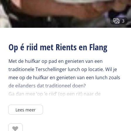
3
Op é riid met Rients en Flang
Met de huifkar op pad en genieten van een
traditionele Terschellinger lunch op locatie. Wil je
mee op de huifkar en genieten van een lunch zoals
de eilanders dat traditioneel doen?
Ga dan mee ‘op ’e riid’ (op een rit) naar de
Boschplaat met koetsier Rients Terpstra en
Lees meer
eilandkok Flang Cupido! Deze zomer nemen we ze
je mee op een ouderwetse huifkartocht en stoppen
we onderweg om pofkes en gebakken vis te eten.