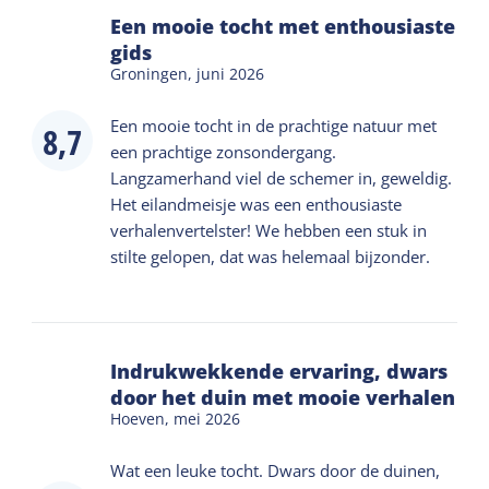
Tip: doe een lange broek aan. Je hoeft er niet
Een mooie tocht met enthousiaste
eerder te zijn dan de aangegeven starttijd.
gids
Groningen,
juni 2026
Kosteloos ANNULEREN mag tot 24 UUR van
Een mooie tocht in de prachtige natuur met
tevoren. Bij erg nat weer is annuleren alleen
8,7
een prachtige zonsondergang.
mogelijk na overleg.
Langzamerhand viel de schemer in, geweldig.
Het eilandmeisje was een enthousiaste
"Zelfs als je niet van wandelen houdt is dit leuk",
verhalenvertelster! We hebben een stuk in
enthousiaste puber na afloop.
stilte gelopen, dat was helemaal bijzonder.
"Ik fiets na afloop terug met dikke tegenwind naar
West maar had dit niet willen missen, een
Indrukwekkende ervaring, dwars
bijzondere ervaring rijker." - Liesbeth
door het duin met mooie verhalen
Hoeven,
mei 2026
Wat een leuke tocht. Dwars door de duinen,