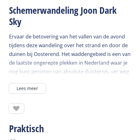
Schemerwandeling Joon Dark
Sky
Ervaar de betovering van het vallen van de avond
tijdens deze wandeling over het strand en door de
duinen bij Oosterend. Het waddengebied is een van
de laatste ongerepte plekken in Nederland waar je
nog kunt genieten van absolute duisternis, ver weg
van kunstmatige lichtbronnen. Op heldere nachten
Lees meer
kun je zelfs de adembenemende Melkweg
aanschouwen. De Boschplaat op Terschelling is
zelfs officieel erkend als een Dark Sky Park. Geniet
van de prachtige overgang van schemering naar
sterrenpracht terwijl je wandelt. Onderweg kun je
Praktisch
luisteren naar waargebeurde verhalen over de