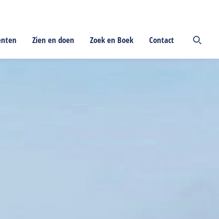
enten
Zien en doen
Zoek en Boek
Contact