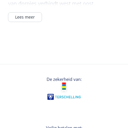
van dorpjes verbindt west met oost.
Lees meer
De zekerheid van:
Veilig betalen met: