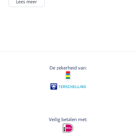
heerlijke maaltijd in onze sfeervolle
Lees meer
kookstudio. Een unieke culinaire belevenis
voor jong en oud. Bij Flang in de Pan proef je
Terschelling!
De zekerheid van:
Veilig betalen met: