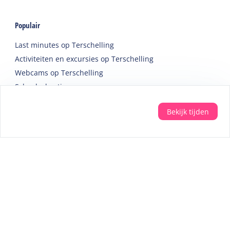
Populair
Last minutes op Terschelling
Activiteiten en excursies op Terschelling
Webcams op Terschelling
Schoolvakanties
Overnachten tijdens Oerol
Bekijk tijden
Accommodaties
Vakantiehuis
Groepsaccommodatie
Hotel
Camping
Chalet