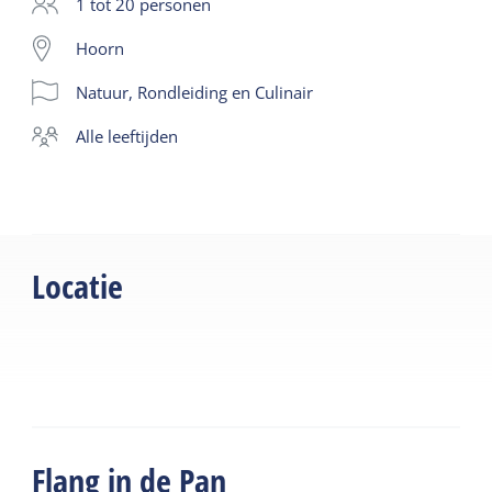
Prijs: € 40,00 (incl. limonade, excl. andere drankjes).
1 tot 20 personen
Kinderen van 3-11 jaar € 27,50.
Hoorn
Natuur, Rondleiding en Culinair
alle leeftijden
Locatie
Flang in de Pan