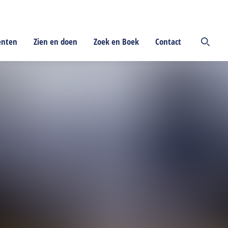
enten
Zien en doen
Zoek en Boek
Contact