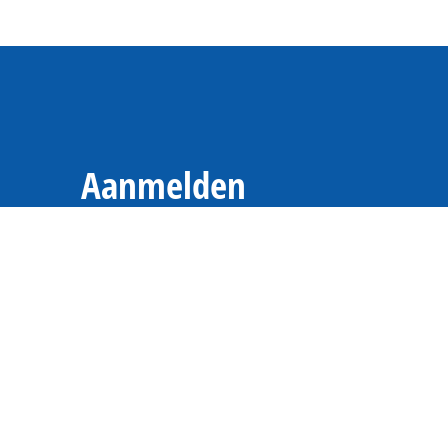
Aanmelden
Wil je persoonlijke tips voor je vakantie? Meld 