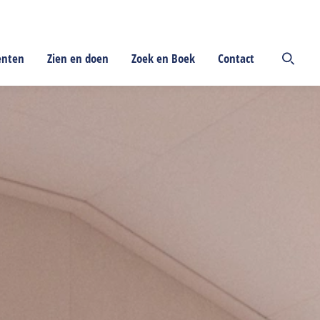
enten
Zien en doen
Zoek en Boek
Contact