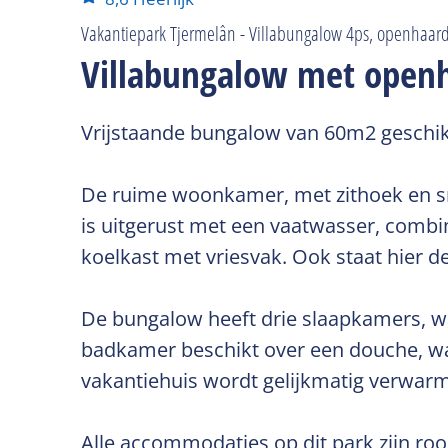
Vakantiepark Tjermelân - Villabungalow 4ps, openhaar
Villabungalow met open
Vrijstaande bungalow van 60m2 geschikt
De ruime woonkamer, met zithoek en sma
is uitgerust met een vaatwasser, combi
koelkast met vriesvak. Ook staat hier d
De bungalow heeft drie slaapkamers,
badkamer beschikt over een douche, wast
vakantiehuis wordt gelijkmatig verwarmd
Alle accommodaties op dit park zijn roo