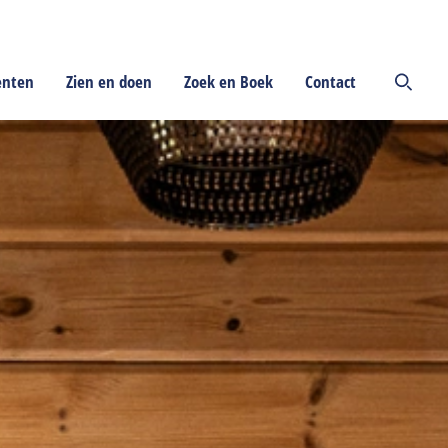
enten
Zien en doen
Zoek en Boek
Contact