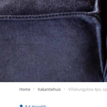
Home
Vakantiehuis
Villabungalow 4ps, 
8,6
Heerlijk