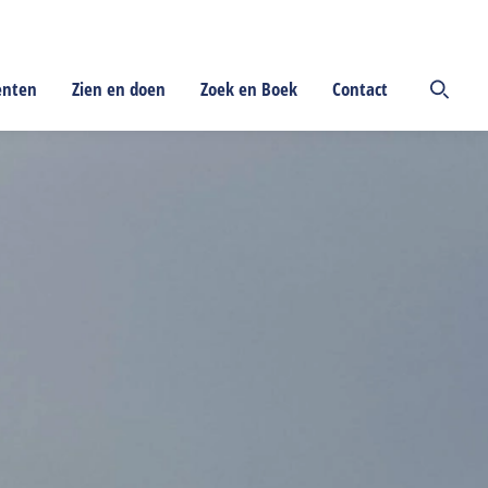
enten
Zien en doen
Zoek en Boek
Contact