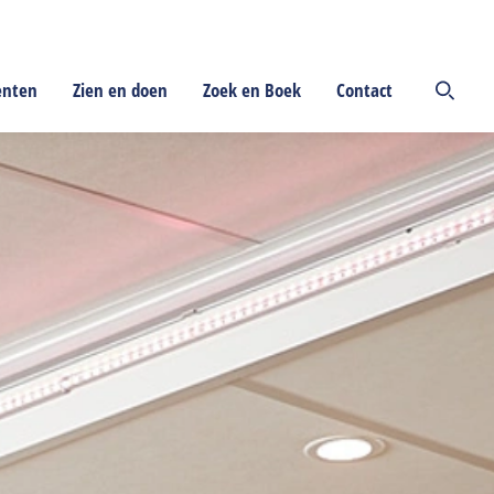
enten
Zien en doen
Zoek en Boek
Contact