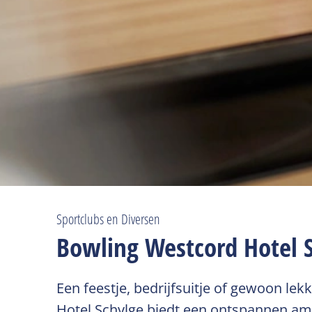
Sportclubs en Diversen
Bowling Westcord Hotel 
Een feestje, bedrijfsuitje of gewoon le
Hotel Schylge biedt een ontspannen ambi