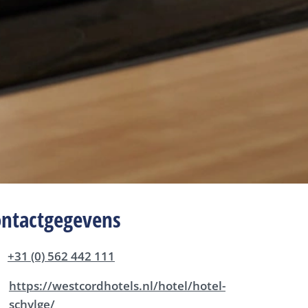
ontactgegevens
+31 (0) 562 442 111
https://westcordhotels.nl/hotel/hotel-
schylge/