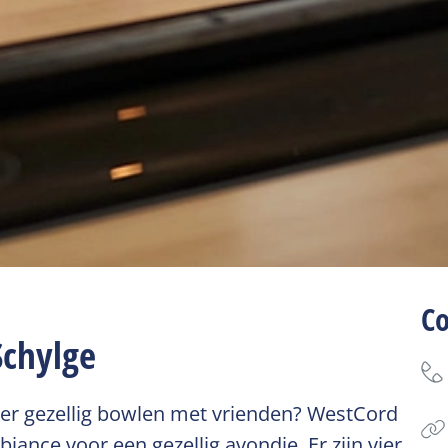
C
Schylge
kker gezellig bowlen met vrienden? WestCord
ance voor een gezellig avondje. Er zijn vier