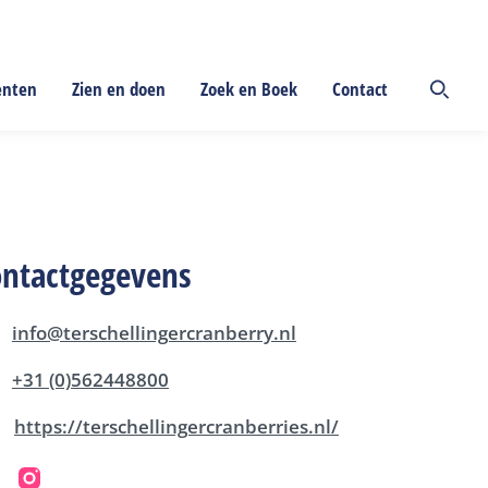
enten
Zien en doen
Zoek en Boek
Contact
ontactgegevens
info@terschellingercranberry.nl
+31 (0)562448800
https://terschellingercranberries.nl/