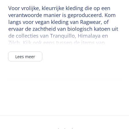
Voor vrolijke, kleurrijke kleding die op een
verantwoorde manier is geproduceerd. Kom
langs voor vegan kleding van Ragwear, of
ervaar de zachtheid van biologisch katoen uit
de collecties van Tranquillo, Himalaya en
Zilch. Kijk ook eens tussen de items van
Blutsgeschwister en Four Funky Flavours,
gemaakt van natuurlijke materialen en
Lees meer
voorzien van het fairtrade keurmerk. Ook voor
biologische zeepjes en geurtjes, cadeautjes
en wereldse accessoires. Tot ziens bij
Woodstock!