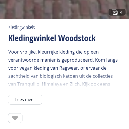
4
Kledingwinkels
Kledingwinkel Woodstock
Voor vrolijke, kleurrijke kleding die op een
verantwoorde manier is geproduceerd. Kom langs
voor vegan kleding van Ragwear, of ervaar de
zachtheid van biologisch katoen uit de collecties
van Tranquillo, Himalaya en Zilch. Kijk ook eens
tussen de items van Blutsgeschwister en Four
Lees meer
Funky Flavours, gemaakt van natuurlijke materialen
en voorzien van het fairtrade keurmerk. Ook voor
biologische zeepjes en geurtjes, cadeautjes en
wereldse accessoires. Tot ziens bij Woodstock!