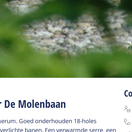
C
r De Molenbaan
rmerum. Goed onderhouden 18-holes
 verlichte banen. Een verwarmde serre, een