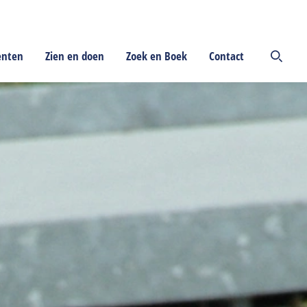
enten
Zien en doen
Zoek en Boek
Contact