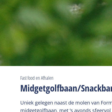
Fast food en Afhalen
Midgetgolfbaan/Snackba
Uniek gelegen naast de molen van Fo
midgetgolfbaan, met ’s avonds sfeervol