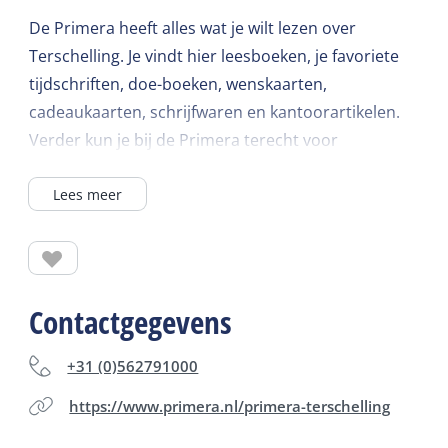
De Primera heeft alles wat je wilt lezen over
Terschelling. Je vindt hier leesboeken, je favoriete
tijdschriften, doe-boeken, wenskaarten,
cadeaukaarten, schrijfwaren en kantoorartikelen.
Verder kun je bij de Primera terecht voor
cartridges, rookwaren, souvenirs en
Lees meer
cadeauartikelen, Lotto en Staatsloterij en pasfoto's.
Er is ook een PostNL punt en geldmaat waar je geld
kan storten en opnemen.
Contactgegevens
+31 (0)562791000
https://www.primera.nl/primera-terschelling