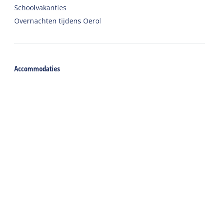
Schoolvakanties
Overnachten tijdens Oerol
Accommodaties
Vakantiehuis
Groepsaccommodatie
Hotel
Camping
Chalet
Ingerichte tent
Vakantie met zorg
Welkom