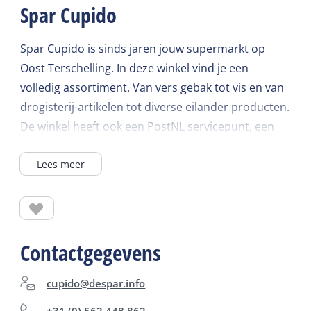
Spar Cupido
Spar Cupido is sinds jaren jouw supermarkt op
Oost Terschelling. In deze winkel vind je een
volledig assortiment. Van vers gebak tot vis en van
drogisterij-artikelen tot diverse eilander producten.
De winkel heeft ook een PostNL servicepunt, een
geldautomaat en een slijterij. Je boodschappen kun
Lees meer
je ook online bestellen op www.spar.nl en laten
bezorgen. Spar Cupido levert je boodschappen tot
in je koelkast! Kijk voor de actuele openingstijden
op de website.
Contactgegevens
cupido@despar.info