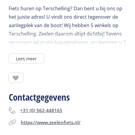
Fiets huren op Terschelling? Dan bent u bij ons op
het juiste adres! U vindt ons direct tegenover de
aanlegplek van de boot! Wij hebben 5 winkels op
Terschelling, Zeelen daarom altijd dichtbij! Tevens
verzorgen wij gratis bagagevervoer, en wanneer u 7
dagen een fiets huurt hoeft u er maar 5 te betalen!
Lees meer
Ruim assortiment fietsen o.a. elektrische fietsen,
tandems, bakfietsen en kinderfietsen. Zeelen West-
Terschelling, Willembarentszkade 15, Zeelen
Midsland-Noord, Heereweg 30, Zeelen Formerum,
Formerum 39, Zeelen Lies, Lies 8, Zeelen
Contactgegevens
Oosterend, Oosterend 8.
+31 (0) 562-448165
https://www.zeelenfiets.nl/