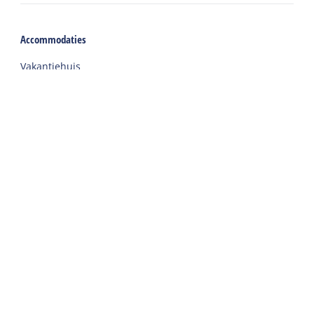
Accommodaties
Vakantiehuis
Groepsaccommodatie
Hotel
Camping
Chalet
Ingerichte tent
Vakantie met zorg
Welkom
Webshop
Reizen naar Harlingen
Auto of fiets huren op Terschelling