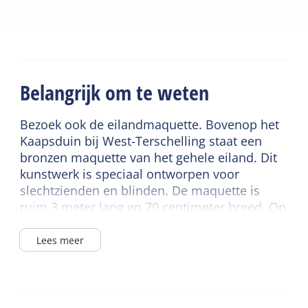
Belangrijk om te weten
Bezoek ook de eilandmaquette. Bovenop het
Kaapsduin bij West-Terschelling staat een
bronzen maquette van het gehele eiland. Dit
kunstwerk is speciaal ontworpen voor
slechtzienden en blinden. De maquette is
ruim 3 meter lang en 70 centimeter breed. Op
een schaal van 1 op 10.000 zijn alle dorpen,
markante gebouwen en natuurgebieden van
Lees meer
Terschelling voelbaar gemaakt en in braille
beschreven. Bovenop het duin is het eiland
nu zichtbaar en voelbaar voor iedereen.