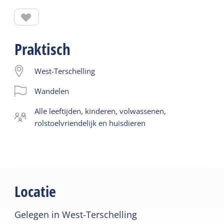
pad sluit aan op een geschikt pad over het
Seinpaalduin, waar een mooi uitzichtpunt te
bezoeken is.
Praktisch
West-Terschelling
Wandelen
alle leeftijden, kinderen, volwassenen,
rolstoelvriendelijk en huisdieren
Locatie
Gelegen in West-Terschelling