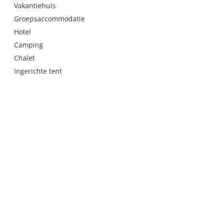
Vakantiehuis
Groepsaccommodatie
Hotel
Camping
Chalet
Ingerichte tent
Vakantie met zorg
Welkom
Webshop
Reizen naar Harlingen
Auto of fiets huren op Terschelling
Belangrijke adressen op Terschelling