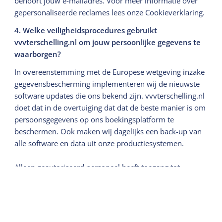
behoort jouw e-mailadres. Voor meer informatie over
gepersonaliseerde reclames lees onze Cookieverklaring.
4. Welke veiligheidsprocedures gebruikt
vvvterschelling.nl om jouw persoonlijke gegevens te
waarborgen?
In overeenstemming met de Europese wetgeving inzake
gegevensbescherming implementeren wij de nieuwste
software updates die ons bekend zijn. vvvterschelling.nl
doet dat in de overtuiging dat dat de beste manier is om
persoonsgegevens op ons boekingsplatform te
beschermen. Ook maken wij dagelijks een back-up van
alle software en data uit onze productiesystemen.
Alleen geautoriseerd personeel heeft toegang tot
persoonlijke informatie als dit nodig is voor hun werk.
5. Hoe kun je de persoonlijke gegevens die je aan de
vvvterschelling.nl hebt gegeven beheren?